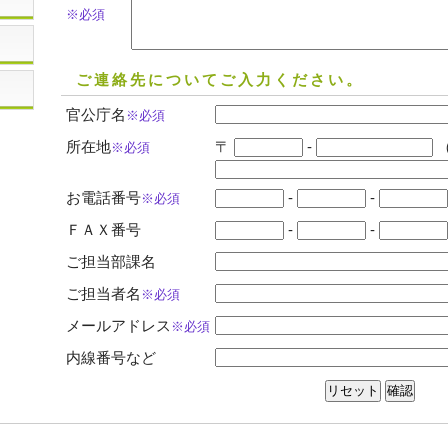
※必須
ご連絡先についてご入力ください。
官公庁名
※必須
所在地
〒
-
（
※必須
お電話番号
-
-
※必須
ＦＡＸ番号
-
-
ご担当部課名
ご担当者名
※必須
メールアドレス
※必須
内線番号など